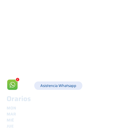
Via Canada 21, 35127 PADOVA -
+39 049 8702229
info@csgonline.it
Asistencia Whatsapp
Orarios
MON
8.30 - 12.30
y
14.00 - 18.00
MAR
8.30 - 12.30
y
14.00 - 18.00
MIÉ
8.30 - 12.30
y
14.00 - 18.00
JUE
8.30 - 12.30
y
14.00 - 18.00