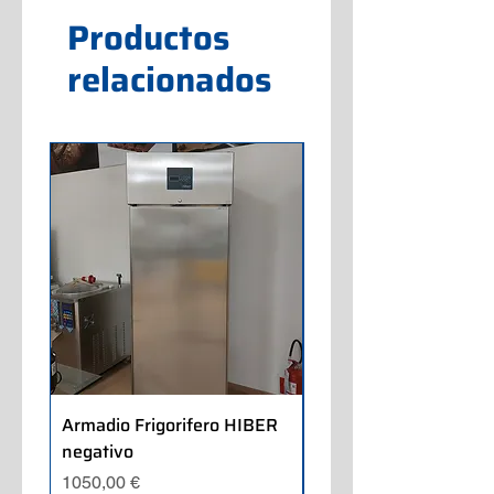
Productos
relacionados
Armadio Frigorifero HIBER
Armadio Frigorifero
negativo
POLARIS positivo
Precio
Precio
1050,00 €
700,00 €