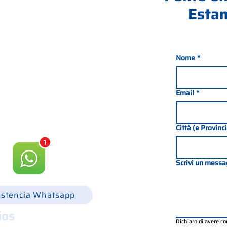
Estam
Nome
*
nada 21, 35127 PADOVA -
049 8702229
Email
*
csgonline.it
Città (e Provinc
Scrivi un messa
istencia Whatsapp
ios
Dichiaro di avere c