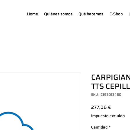
Home
Quiénes somos
Qué hacemos
E-Shop
CARPIGIAN
TTS CEPIL
SKU: IC193013480
Precio
277,06 €
Impuesto excluido
Cantidad
*