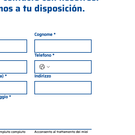
os a tu disposición.
Cognome
*
Telefono
*
ia)
*
Indirizzo
ggio
*
ompiuto compiuto 
Acconsento al trattamento dei miei 