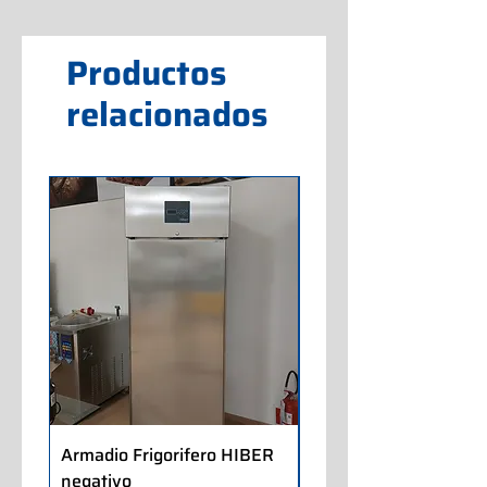
Productos
relacionados
Armadio Frigorifero HIBER
Armadio Frigorifero
negativo
POLARIS positivo