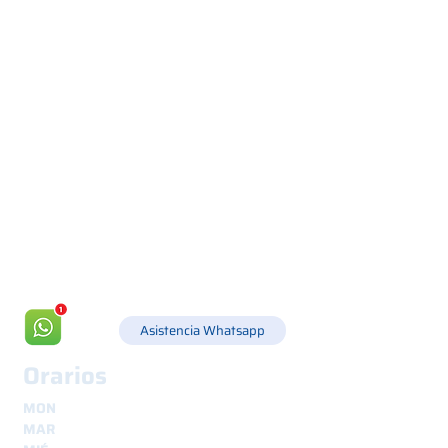
Via Canada 21, 35127 PADOVA -
+39 049 8702229
info@csgonline.it
Asistencia Whatsapp
Orarios
MON
8.30 - 12.30
y
14.00 - 18.00
MAR
8.30 - 12.30
y
14.00 - 18.00