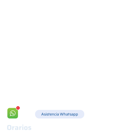
Via Canada 21, 35127 PADOVA -
+39 049 8702229
info@csgonline.it
Asistencia Whatsapp
Orarios