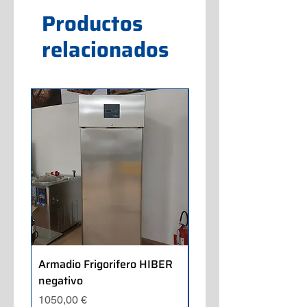
Productos
relacionados
Armadio Frigorifero HIBER
Armadio Frigorifero
negativo
POLARIS positivo
Precio
Precio
1050,00 €
700,00 €