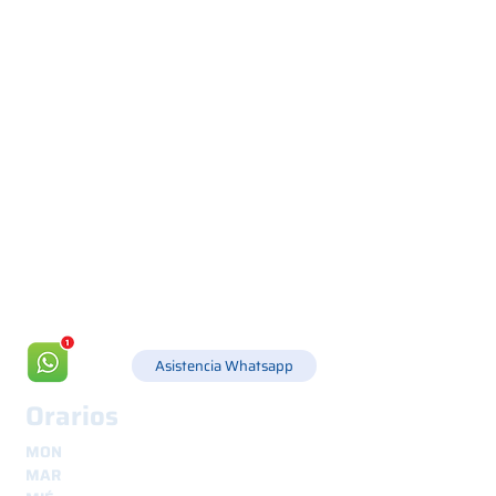
Via Canada 21, 35127 PADOVA -
+39 049 8702229
info@csgonline.it
Asistencia Whatsapp
Orarios
MON
8.30 - 12.30
y
14.00 - 18.00
MAR
8.30 - 12.30
y
14.00 - 18.00