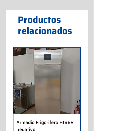
Productos
relacionados
Armadio Frigorifero HIBER
Armadio Frigorifero
negativo
POLARIS positivo