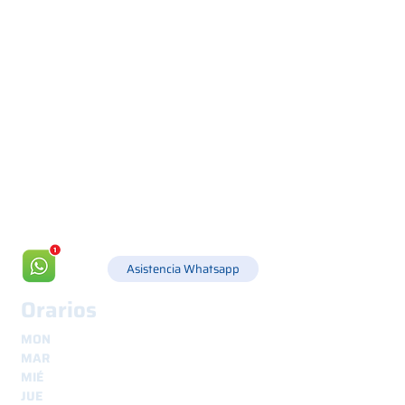
Via Canada 21, 35127 PADOVA -
+39 049 8702229
info@csgonline.it
Asistencia Whatsapp
Orarios
MON
8.30 - 12.30
y
14.00 - 18.00
MAR
8.30 - 12.30
y
14.00 - 18.00
MIÉ
8.30 - 12.30
y
14.00 - 18.00
JUE
8.30 - 12.30
y
14.00 - 18.00