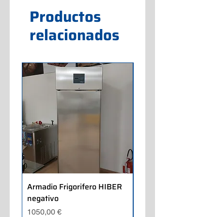
Productos
relacionados
Armadio Frigorifero HIBER
Armadio Frigorifero
negativo
POLARIS positivo
Precio
Precio
1050,00 €
700,00 €