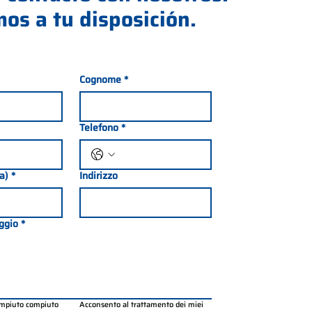
os a tu disposición.
Cognome
*
Telefono
*
ia)
*
Indirizzo
ggio
*
ompiuto compiuto 
Acconsento al trattamento dei miei 