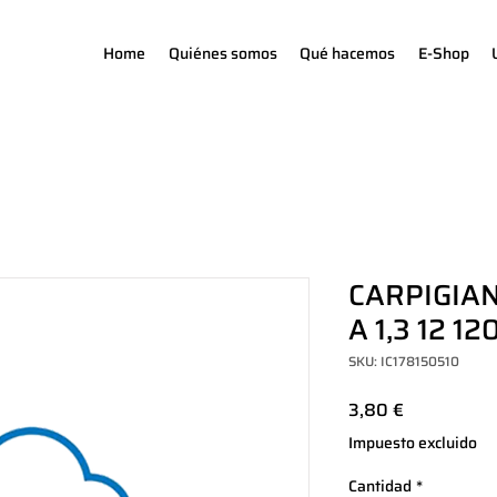
Home
Quiénes somos
Qué hacemos
E-Shop
CARPIGIAN
A 1,3 12 12
SKU: IC178150510
Precio
3,80 €
Impuesto excluido
Cantidad
*