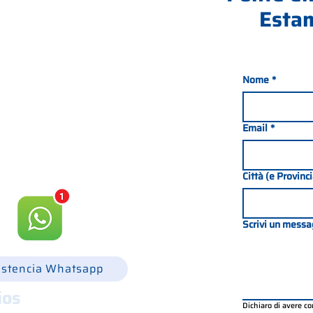
Estam
Nome
*
nada 21, 35127 PADOVA -
049 8702229
Email
*
csgonline.it
Città (e Provinc
Scrivi un messa
istencia Whatsapp
ios
Dichiaro di avere c