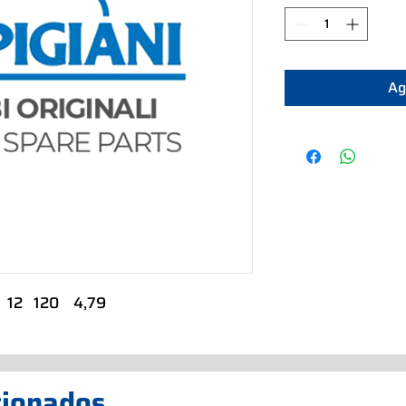
Ag
12   120    4,79
cionados