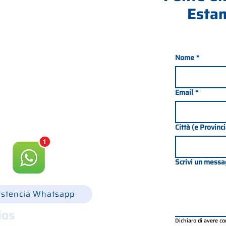
Estam
Nome
*
nada 21, 35127 PADOVA -
049 8702229
Email
*
csgonline.it
Città (e Provinc
Scrivi un messa
istencia Whatsapp
ios
Dichiaro di avere c