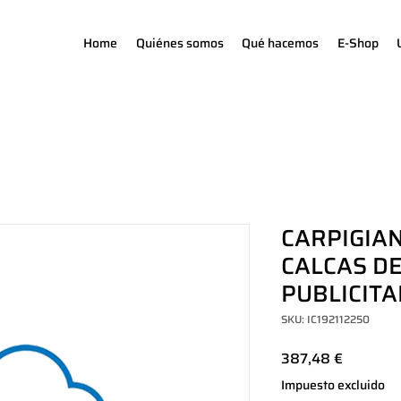
Home
Quiénes somos
Qué hacemos
E-Shop
CARPIGIAN
CALCAS D
PUBLICITA
SKU: IC192112250
Precio
387,48 €
Impuesto excluido