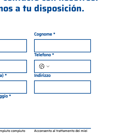
os a tu disposición.
Cognome
*
Telefono
*
ia)
*
Indirizzo
ggio
*
ompiuto compiuto 
Acconsento al trattamento dei miei 