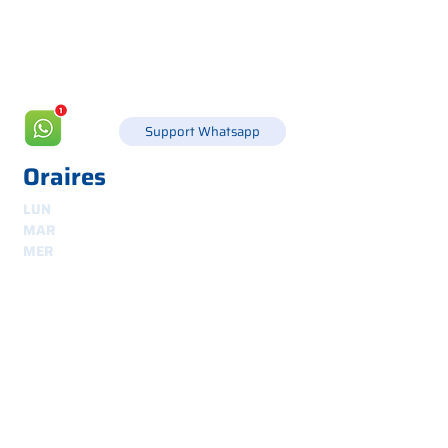
info@csgonline.it
Support Whatsapp
Oraires
LUN
8h30-12h30 et 14h-18h
MAR
8.30 - 12.30
et
14.00 - 18.00
MER
8.30 - 12.30
et
14.00 - 18.00
JEU
8.30 - 12.30
et
14.00 - 18.00
VEN
8.30 - 12.30
et
14.00 - 18.00
Expéditions
sécurisé et traçable dans le monde entier
Intéressé ? Contactez-