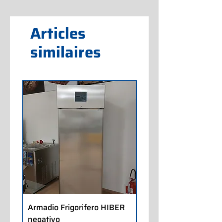
Articles
similaires
Armadio Frigorifero HIBER
Armadio Frigorifero
negativo
POLARIS positivo