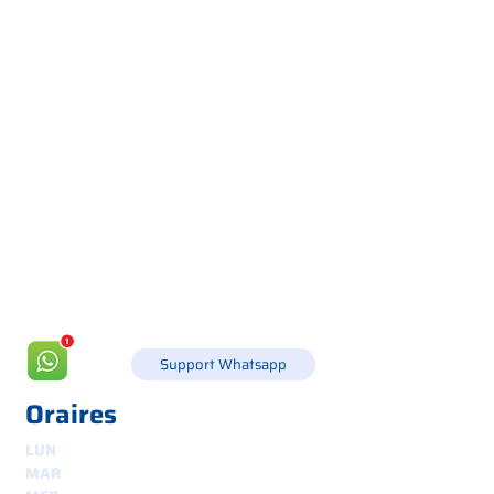
Via Canada 21, 35127 PADOUE -
+39 049 8702229
info@csgonline.it
Support Whatsapp
Oraires
LUN
8h30-12h30 et 14h-18h
MAR
8.30 - 12.30
et
14.00 - 18.00