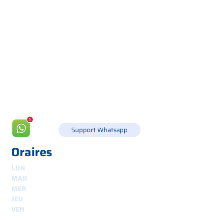
Via Canada 21, 35127 PADOUE -
+39 049 8702229
info@csgonline.it
Support Whatsapp
Oraires
LUN
8h30-12h30 et 14h-18h
MAR
8.30 - 12.30
et
14.00 - 18.00
MER
8.30 - 12.30
et
14.00 - 18.00
JEU
8.30 - 12.30
et
14.00 - 18.00
VEN
8.30 - 12.30
et
14.00 - 18.00