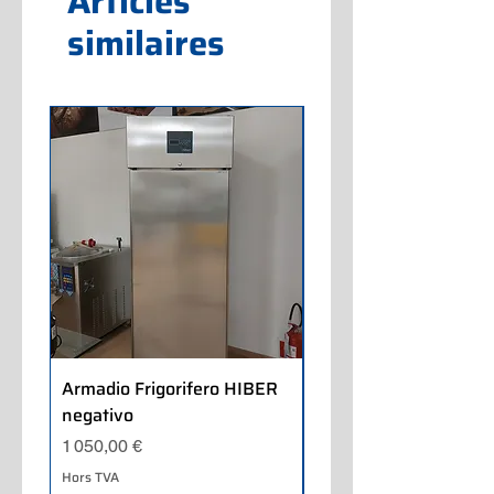
Articles
similaires
Armadio Frigorifero HIBER
Armadio Frigorifero
negativo
POLARIS positivo
Prix
Prix
1 050,00 €
700,00 €
Hors TVA
Hors TVA