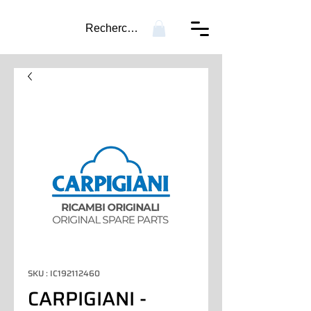
Recherche...
SKU : IC192112460
CARPIGIANI -