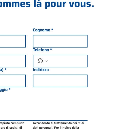
ommes là pour vous.
Cognome
*
Telefono
*
ia)
*
Indirizzo
ggio
*
ompiuto compiuto 
Acconsento al trattamento dei miei 
re di sedici, di 
dati personali. Per l’inoltro della 