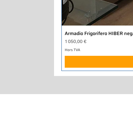
Armadio Frigorifero HIBER neg
Prix
1 050,00 €
Hors TVA