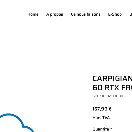
Home
A propos
Ce nous faisons
E-Shop
U
CARPIGIAN
60 RTX FR
SKU : IC192113080
Prix
157,99 €
Hors TVA
Quantité
*