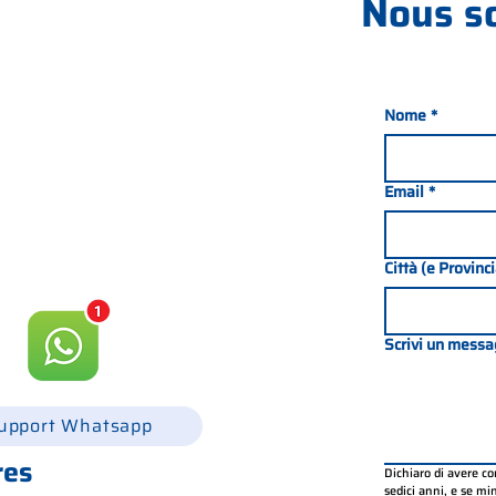
Nous s
Nome
*
nada 21, 35127 PADOUE -
049 8702229
Email
*
csgonline.it
Città (e Provinc
Scrivi un messa
upport Whatsapp
res
Dichiaro di avere c
sedici anni, e se mino