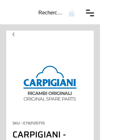
Recherche...
SKU : IC192120710
CARPIGIANI -