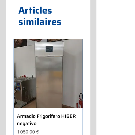
Articles
similaires
Armadio Frigorifero HIBER
Armadio Frigorifero
negativo
POLARIS positivo
Prix
Prix
1 050,00 €
700,00 €