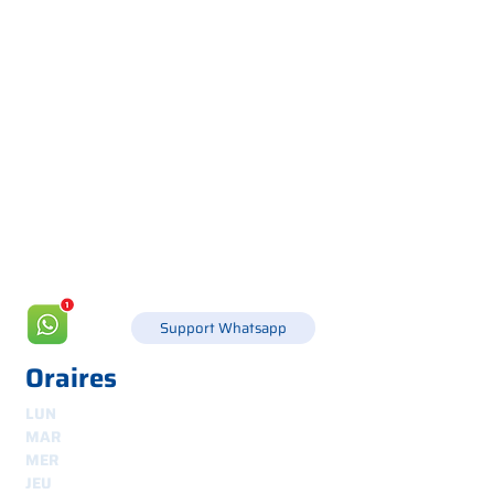
Via Canada 21, 35127 PADOUE -
+39 049 8702229
info@csgonline.it
Support Whatsapp
Oraires
LUN
8h30-12h30 et 14h-18h
MAR
8.30 - 12.30
et
14.00 - 18.00
MER
8.30 - 12.30
et
14.00 - 18.00
JEU
8.30 - 12.30
et
14.00 - 18.00