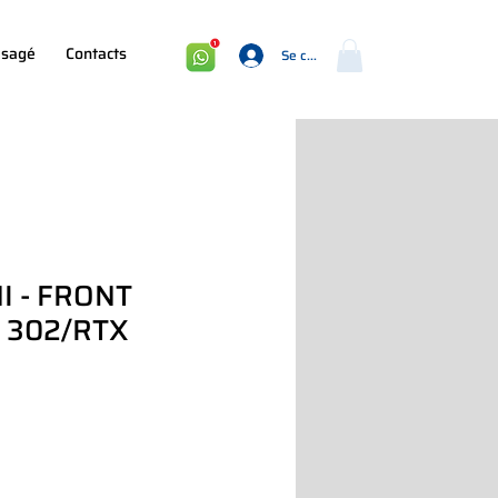
sagé
Contacts
Se connecter
I - FRONT
 302/RTX