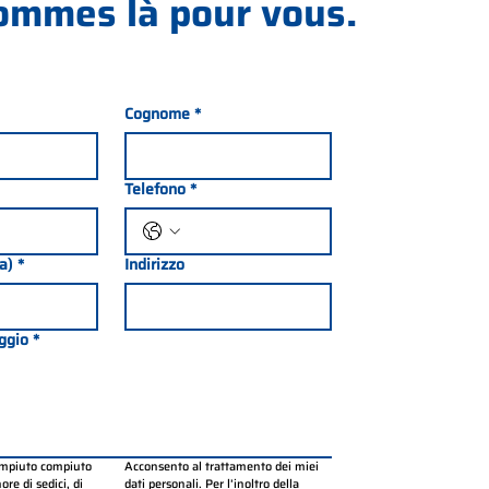
ommes là pour vous.
Cognome
*
Telefono
*
ia)
*
Indirizzo
ggio
*
ompiuto compiuto 
Acconsento al trattamento dei miei 
re di sedici, di 
dati personali. Per l’inoltro della 