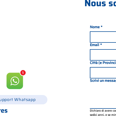
Nous s
Nome
*
nada 21, 35127 PADOUE -
049 8702229
Email
*
csgonline.it
Città (e Provinc
Scrivi un messa
upport Whatsapp
res
Dichiaro di avere c
sedici anni, e se mino