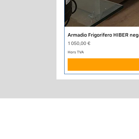
Armadio Frigorifero HIBER neg
Prix
1 050,00 €
Hors TVA