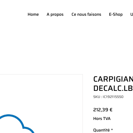
Home
A propos
Ce nous faisons
E-Shop
U
CARPIGIAN
DECALC.LB
SKU : IC192115550
Prix
212,39 €
Hors TVA
Quantité
*