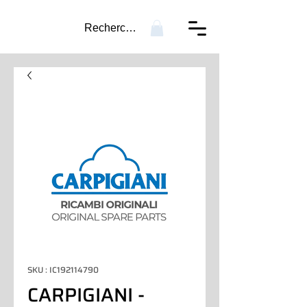
Recherche...
SKU : IC192114790
CARPIGIANI -