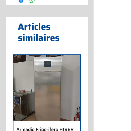
Articles
similaires
Armadio Frigorifero HIBER
Armadio Frigorifero