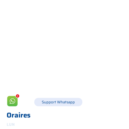
Via Canada 21, 35127 PADOUE -
+39 049 8702229
info@csgonline.it
Support Whatsapp
Oraires
LUN
8h30-12h30 et 14h-18h