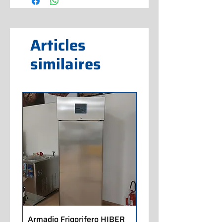
Articles
similaires
Armadio Frigorifero HIBER
Armadio Frigorifero