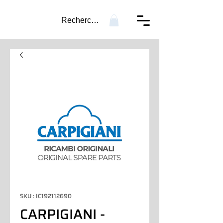
Recherche...
SKU : IC192112690
CARPIGIANI -