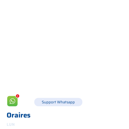
Via Canada 21, 35127 PADOUE -
+39 049 8702229
info@csgonline.it
Support Whatsapp
Oraires
LUN
8h30-12h30 et 14h-18h