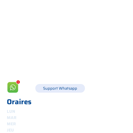
Via Canada 21, 35127 PADOUE -
+39 049 8702229
info@csgonline.it
Support Whatsapp
Oraires
LUN
8h30-12h30 et 14h-18h
MAR
8.30 - 12.30
et
14.00 - 18.00
MER
8.30 - 12.30
et
14.00 - 18.00
JEU
8.30 - 12.30
et
14.00 - 18.00