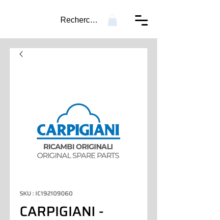
Recherche...
SKU : IC192109060
CARPIGIANI -