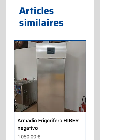
Articles
similaires
Armadio Frigorifero HIBER
Armadio Frigorifero
negativo
POLARIS positivo
Prix
Prix
1 050,00 €
700,00 €