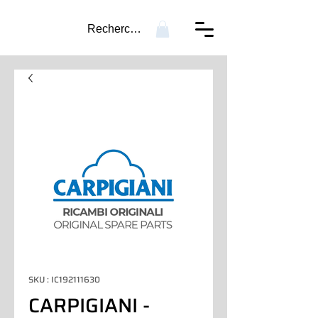
Recherche...
SKU : IC192111630
CARPIGIANI -