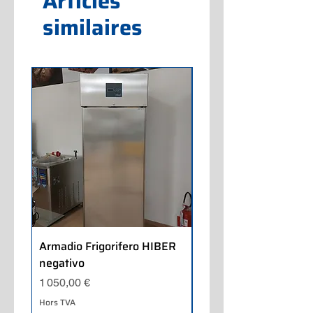
Articles
similaires
Armadio Frigorifero HIBER
Armadio Frigorifero
negativo
POLARIS positivo
Prix
Prix
1 050,00 €
700,00 €
Hors TVA
Hors TVA