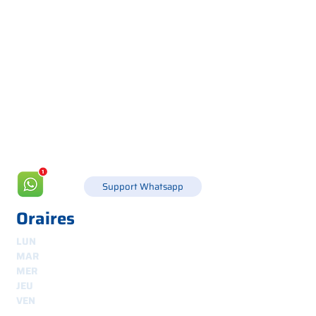
Via Canada 21, 35127 PADOUE -
+39 049 8702229
info@csgonline.it
Support Whatsapp
Oraires
LUN
8h30-12h30 et 14h-18h
MAR
8.30 - 12.30
et
14.00 - 18.00
MER
8.30 - 12.30
et
14.00 - 18.00
JEU
8.30 - 12.30
et
14.00 - 18.00
VEN
8.30 - 12.30
et
14.00 - 18.00