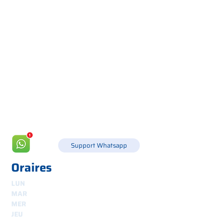
Via Canada 21, 35127 PADOUE -
+39 049 8702229
info@csgonline.it
Support Whatsapp
Oraires
LUN
8h30-12h30 et 14h-18h
MAR
8.30 - 12.30
et
14.00 - 18.00
MER
8.30 - 12.30
et
14.00 - 18.00
JEU
8.30 - 12.30
et
14.00 - 18.00