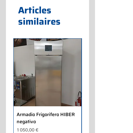
Articles
similaires
Armadio Frigorifero HIBER
Armadio Frigorifero
negativo
POLARIS positivo
Prix
Prix
1 050,00 €
700,00 €