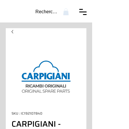
Recherche...
SKU : IC192107840
CARPIGIANI -