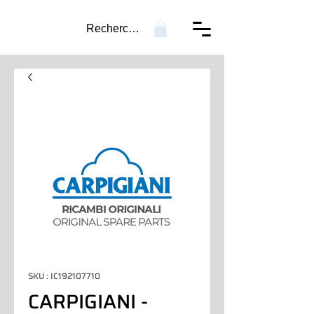
Recherche...
SKU : IC192107710
CARPIGIANI -