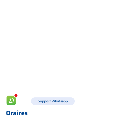
Via Canada 21, 35127 PADOUE -
+39 049 8702229
info@csgonline.it
Support Whatsapp
Oraires