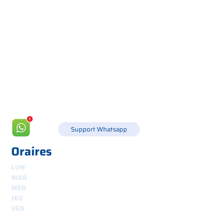
Via Canada 21, 35127 PADOUE -
+39 049 8702229
info@csgonline.it
Support Whatsapp
Oraires
LUN
8h30-12h30 et 14h-18h
MAR
8.30 - 12.30
et
14.00 - 18.00
MER
8.30 - 12.30
et
14.00 - 18.00
JEU
8.30 - 12.30
et
14.00 - 18.00
VEN
8.30 - 12.30
et
14.00 - 18.00