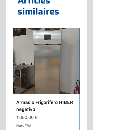
Articles
similaires
Armadio Frigorifero HIBER
Armadio Frigorifero
negativo
POLARIS positivo
Prix
Prix
1 050,00 €
700,00 €
Hors TVA
Hors TVA