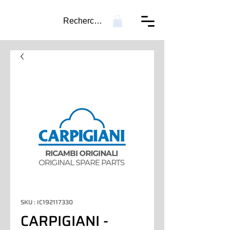
Recherche...
SKU : IC192117330
CARPIGIANI -