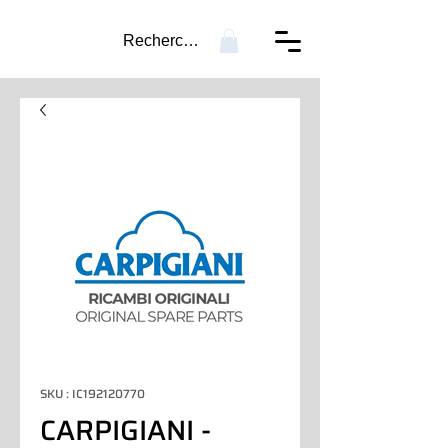
Recherche...
SKU : IC192120770
CARPIGIANI -