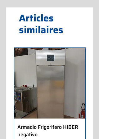
Articles
similaires
Armadio Frigorifero HIBER
Armadio Frigorifero
negativo
POLARIS positivo