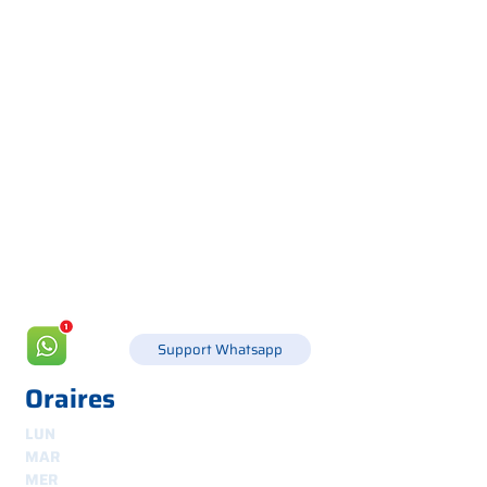
Via Canada 21, 35127 PADOUE -
+39 049 8702229
info@csgonline.it
Support Whatsapp
Oraires
LUN
8h30-12h30 et 14h-18h
MAR
8.30 - 12.30
et
14.00 - 18.00
MER
8.30 - 12.30
et
14.00 - 18.00