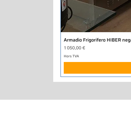
Armadio Frigorifero HIBER neg
Prix
1 050,00 €
Hors TVA