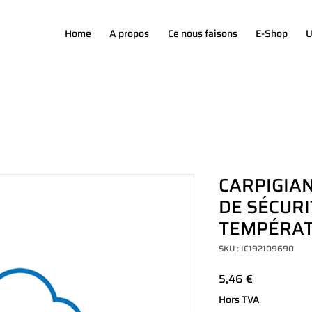
Home
A propos
Ce nous faisons
E-Shop
U
CARPIGIAN
DE SÉCUR
TEMPÉRA
SKU : IC192109690
Prix
5,46 €
Hors TVA