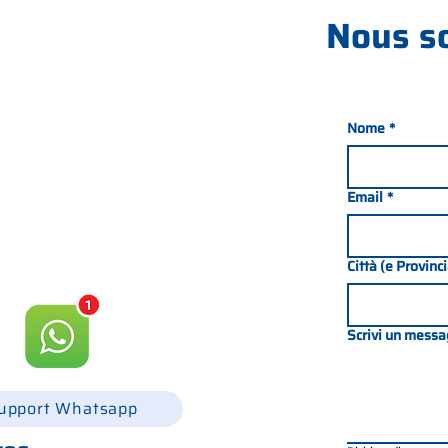
Nous s
Nome
*
nada 21, 35127 PADOUE -
049 8702229
Email
*
csgonline.it
Città (e Provinc
Scrivi un messa
upport Whatsapp