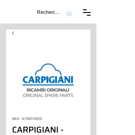
Recherche...
SKU : IC192111610
CARPIGIANI -