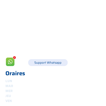
Via Canada 21, 35127 PADOUE -
+39 049 8702229
info@csgonline.it
Support Whatsapp
Oraires
LUN
8h30-12h30 et 14h-18h
MAR
8.30 - 12.30
et
14.00 - 18.00
MER
8.30 - 12.30
et
14.00 - 18.00
JEU
8.30 - 12.30
et
14.00 - 18.00
VEN
8.30 - 12.30
et
14.00 - 18.00