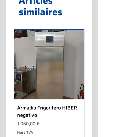
Articles
similaires
Armadio Frigorifero HIBER
Armadio Frigorifero
negativo
POLARIS positivo
Prix
Prix
1 050,00 €
700,00 €
Hors TVA
Hors TVA