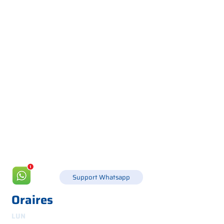
Via Canada 21, 35127 PADOUE -
+39 049 8702229
info@csgonline.it
Support Whatsapp
Oraires
LUN
8h30-12h30 et 14h-18h