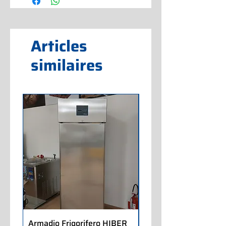
Articles
similaires
Armadio Frigorifero HIBER
Armadio Frigorifero