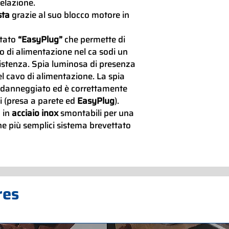
celazione.
sta
grazie al suo blocco motore in
Supporto a muro incl
ttato
“EasyPlug”
che permette di
vo di alimentazione nel ca sodi un
sistenza. Spia luminosa di presenza
el cavo di alimentazione. La spia
è danneggiato ed è correttamente
ti (presa a parete ed
EasyPlug
).
 in
acciaio inox
smontabili per una
e più semplici sistema brevettato
res