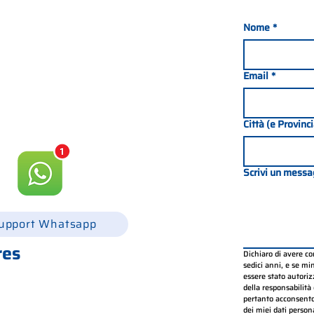
Nome
*
nada 21, 35127 PADOUE -
049 8702229
Email
*
csgonline.it
Città (e Provinc
Scrivi un messa
upport Whatsapp
res
Dichiaro di avere c
sedici anni, e se mino
h30-12h30 et 14h-18h
essere stato autorizz
.30 - 12.30 et 14.00 - 18.00
della responsabilità 
pertanto acconsento
.30 - 12.30 et 14.00 - 18.00
dei miei dati persona