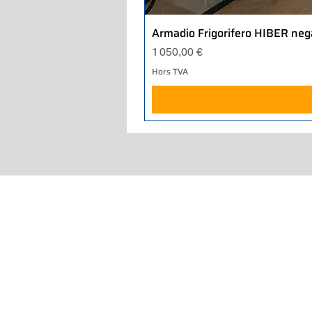
Armadio Frigorifero HIBER neg
Prix
1 050,00 €
Hors TVA
Home
Qui sommes-nous
Ce que nous faisons