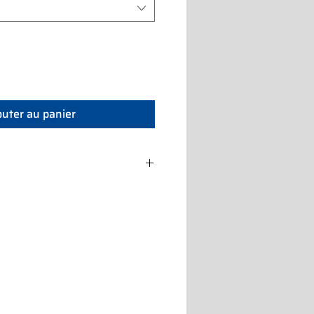
outer au panier
350 Ultra
450 Ultra
440 W
500 W
Monofase 230
Monofase 230
V
V
9500 giri/min
9500 giri/min