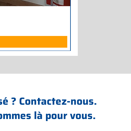
Armadio Frigorifero POLAR
Prix
700,00 €
Hors TVA
sé ? Contactez-nous.
ommes là pour vous.