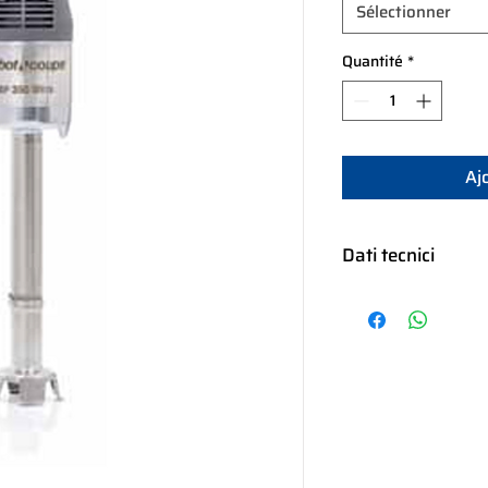
Sélectionner
Quantité
*
Aj
Dati tecnici
MP MOD
Potenza
Alimentazione
Velocità