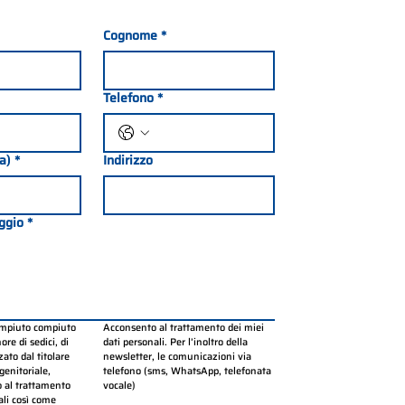
Cognome
*
Telefono
*
ia)
*
Indirizzo
ggio
*
ompiuto compiuto 
Acconsento al trattamento dei miei 
re di sedici, di 
dati personali. Per l’inoltro della 
ato dal titolare 
newsletter, le comunicazioni via 
genitoriale, 
telefono (sms, WhatsApp, telefonata 
 al trattamento 
vocale)
li così come 