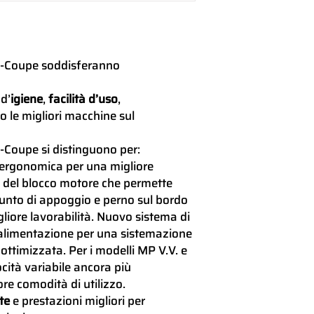
Coltello,
campana, fusto
-Coupe soddisferanno
Coltello
 d’
igiene
,
facilità d’uso
,
smontabile
o le migliori macchine sul
Campana
-Coupe si distinguono per:
smontabile
ergonomica per una migliore
Piede
o del blocco motore che permette
smontabile
punto di appoggio e perno sul bordo
liore lavorabilità. Nuovo sistema di
EasyPlug
 alimentazione per una sistemazione
ottimizzata. Per i modelli MP V.V. e
Dimensioni
cità variabile ancora più
re comodità di utilizzo.
nte
e prestazioni migliori per
Peso lordo