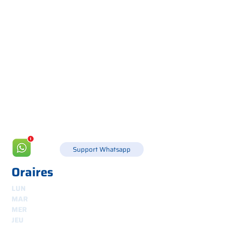
Via Canada 21, 35127 PADOUE -
+39 049 8702229
info@csgonline.it
Support Whatsapp
Oraires
LUN
8h30-12h30 et 14h-18h
MAR
8.30 - 12.30
et
14.00 - 18.00
MER
8.30 - 12.30
et
14.00 - 18.00
JEU
8.30 - 12.30
et
14.00 - 18.00