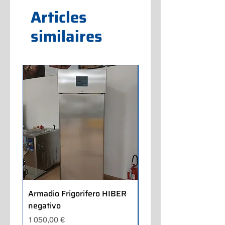
Articles
similaires
Armadio Frigorifero HIBER
Armadio Frigorifero
negativo
POLARIS positivo
Prix
Prix
1 050,00 €
700,00 €