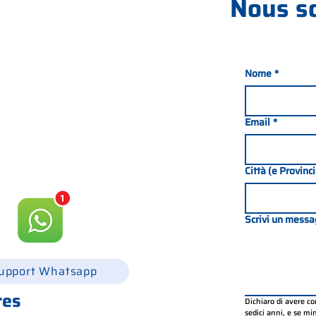
Nous s
Nome
*
nada 21, 35127 PADOUE -
049 8702229
Email
*
csgonline.it
Città (e Provinc
Scrivi un messa
upport Whatsapp
res
Dichiaro di avere c
sedici anni, e se mino