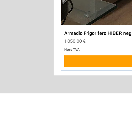
Armadio Frigorifero HIBER neg
Prix
1 050,00 €
Hors TVA