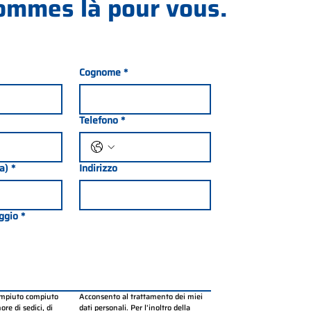
ommes là pour vous.
Cognome
*
Telefono
*
ia)
*
Indirizzo
ggio
*
ompiuto compiuto 
Acconsento al trattamento dei miei 
re di sedici, di 
dati personali. Per l’inoltro della 