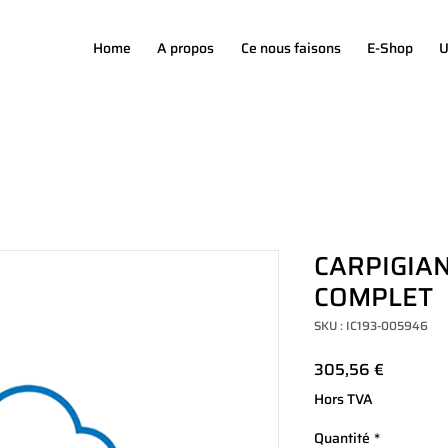
Home
A propos
Ce nous faisons
E-Shop
U
CARPIGIAN
COMPLET
SKU : IC193-005946
Prix
305,56 €
Hors TVA
Quantité
*