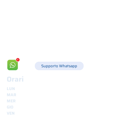
Via Canada 21, 35127 PADOVA -
+39 049 8702229
info@csgonline.it
Supporto Whatsapp
Orari
LUN
8.30 - 12.30
e
14.00 - 18.00
MAR
8.30 - 12.30
e
14.00 - 18.00
MER
8.30 - 12.30
e
14.00 - 18.00
GIO
8.30 - 12.30
e
14.00 - 18.00
VEN
8.30 - 12.30
e
14.00 - 18.00
Spedizioni