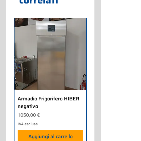
correlati
Armadio Frigorifero HIBER
Armadio Frigorifero
negativo
POLARIS positivo
Prezzo
Prezzo
1050,00 €
700,00 €
IVA esclusa
IVA esclusa
Aggiungi al carrello
Aggiungi al carrel