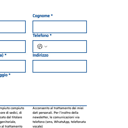
Cognome
*
Telefono
*
ia)
*
Indirizzo
ggio
*
ompiuto compiuto 
Acconsento al trattamento dei miei 
re di sedici, di 
dati personali. Per l’inoltro della 
ato dal titolare 
newsletter, le comunicazioni via 
genitoriale, 
telefono (sms, WhatsApp, telefonata 
 al trattamento 
vocale)