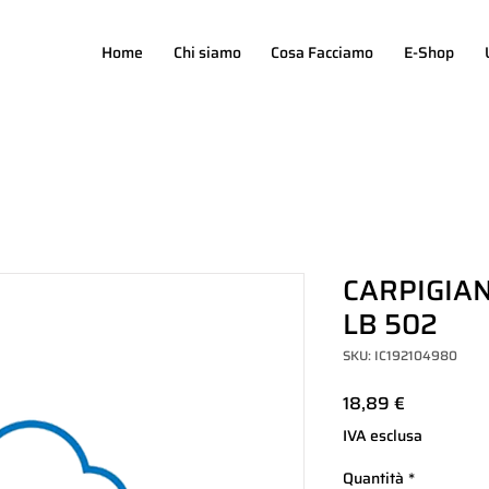
Home
Chi siamo
Cosa Facciamo
E-Shop
CARPIGIAN
LB 502
SKU: IC192104980
Prezzo
18,89 €
IVA esclusa
Quantità
*