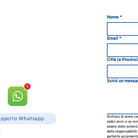
Nome
*
Email
*
nada 21, 35127 PADOVA -
049 8702229
Città (e Provinc
csgonline.it
Scrivi un messa
Dichiaro di avere c
upporto Whatsapp
sedici anni, e se mino
essere stato autorizz
i
della responsabilità 
pertanto acconsento