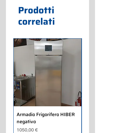
Prodotti
correlati
Armadio Frigorifero HIBER
Armadio Frigorifero
negativo
POLARIS positivo
Prezzo
Prezzo
1050,00 €
700,00 €