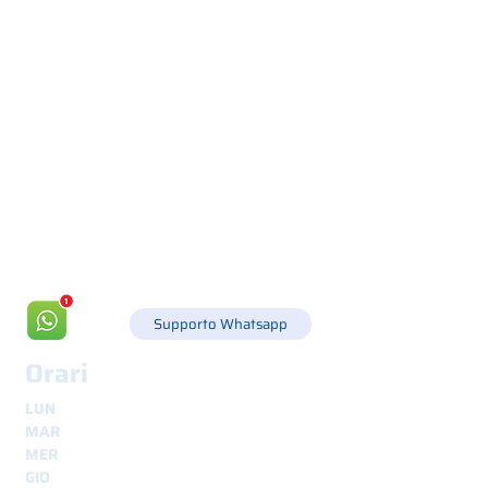
Via Canada 21, 35127 PADOVA -
+39 049 8702229
info@csgonline.it
Supporto Whatsapp
Orari
LUN
8.30 - 12.30
e
14.00 - 18.00
MAR
8.30 - 12.30
e
14.00 - 18.00
MER
8.30 - 12.30
e
14.00 - 18.00
GIO
8.30 - 12.30
e
14.00 - 18.00