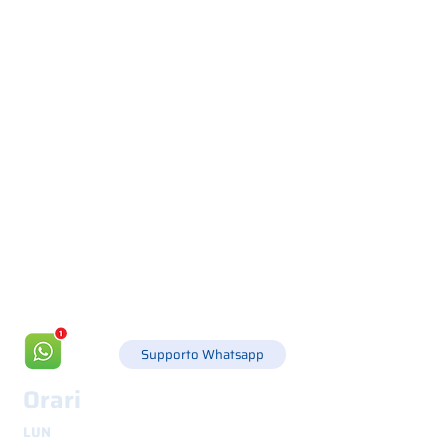
Via Canada 21, 35127 PADOVA -
+39 049 8702229
info@csgonline.it
Supporto Whatsapp
Orari
LUN
8.30 - 12.30
e
14.00 - 18.00