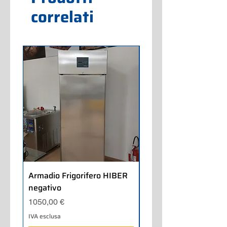
correlati
Armadio Frigorifero HIBER
Armadio Frigorifero
negativo
POLARIS positivo
Prezzo
Prezzo
1050,00 €
700,00 €
IVA esclusa
IVA esclusa