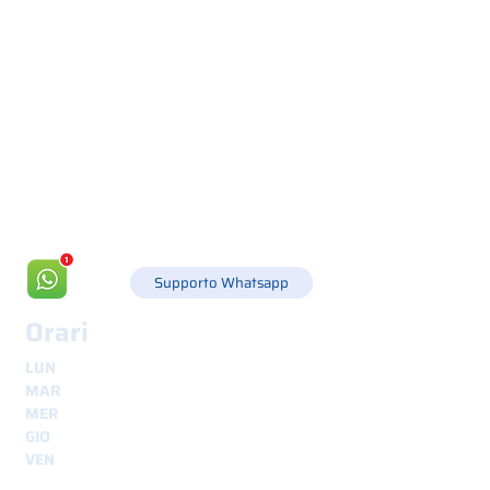
Via Canada 21, 35127 PADOVA -
+39 049 8702229
info@csgonline.it
Supporto Whatsapp
Orari
LUN
8.30 - 12.30
e
14.00 - 18.00
MAR
8.30 - 12.30
e
14.00 - 18.00
MER
8.30 - 12.30
e
14.00 - 18.00
GIO
8.30 - 12.30
e
14.00 - 18.00
VEN
8.30 - 12.30
e
14.00 - 18.00