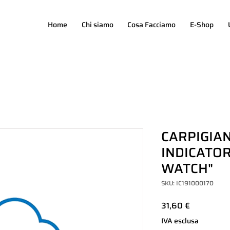
Home
Chi siamo
Cosa Facciamo
E-Shop
CARPIGIAN
INDICATO
WATCH"
SKU: IC191000170
Prezzo
31,60 €
IVA esclusa