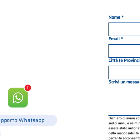
Nome
*
Email
*
nada 21, 35127 PADOVA -
049 8702229
Città (e Provinc
csgonline.it
Scrivi un messa
Dichiaro di avere c
upporto Whatsapp
sedici anni, e se mino
essere stato autorizz
i
della responsabilità 
pertanto acconsento