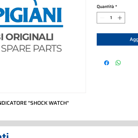
Quantità
*
Agg
INDICATORE "SHOCK WATCH"
ati