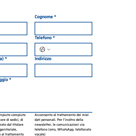
Cognome
*
Telefono
*
ia)
*
Indirizzo
ggio
*
ompiuto compiuto 
Acconsento al trattamento dei miei 
re di sedici, di 
dati personali. Per l’inoltro della 
ato dal titolare 
newsletter, le comunicazioni via 
genitoriale, 
telefono (sms, WhatsApp, telefonata 
 al trattamento 
vocale)